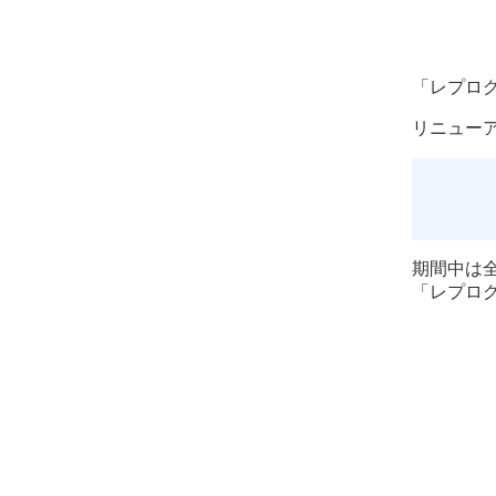
「レプロ
リニュー
期間中は
「レプロ